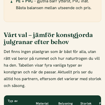
PE + PVC
– gjutna barr ytterst, PVC inåt.
Bästa balansen mellan utseende och pris.
Vårt val – jämför konstgjorda
julgranar efter behov
Det finns ingen plastgran som är bäst för alla, utan
rätt val beror på rummet och hur naturtrogen du vill
ha den. Tabellen visar fyra vanliga typer av
konstgran och när de passar. Aktuellt pris ser du
alltid hos partnern, eftersom det varierar med storlek
och säsong.
Typ av
Material
Belysning
Storlek
Pas