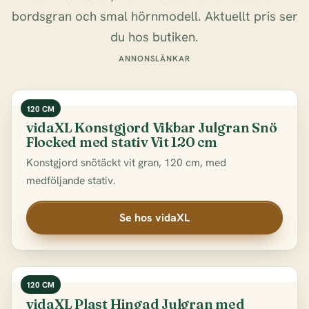
bordsgran och smal hörnmodell. Aktuellt pris ser
du hos butiken.
ANNONSLÄNKAR
120 CM
vidaXL Konstgjord Vikbar Julgran Snö
Flocked med stativ Vit 120 cm
Konstgjord snötäckt vit gran, 120 cm, med
medföljande stativ.
Se hos vidaXL
120 CM
vidaXL Plast Hingad Julgran med