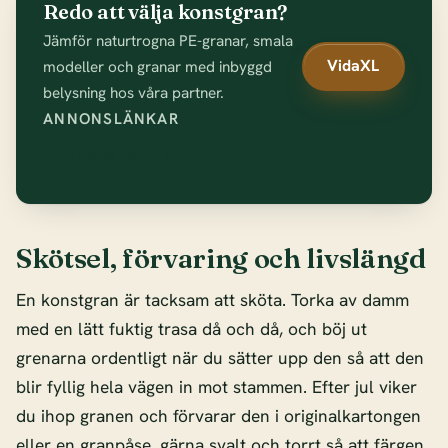
Redo att välja konstgran?
Jämför naturtrogna PE-granar, smala
VidaXL
modeller och granar med inbyggd
belysning hos våra partner.
ANNONSLÄNKAR
Litenleker
Skötsel, förvaring och livslängd
En konstgran är tacksam att sköta. Torka av damm
med en lätt fuktig trasa då och då, och böj ut
grenarna ordentligt när du sätter upp den så att den
blir fyllig hela vägen in mot stammen. Efter jul viker
du ihop granen och förvarar den i originalkartongen
eller en granpåse, gärna svalt och torrt så att färgen