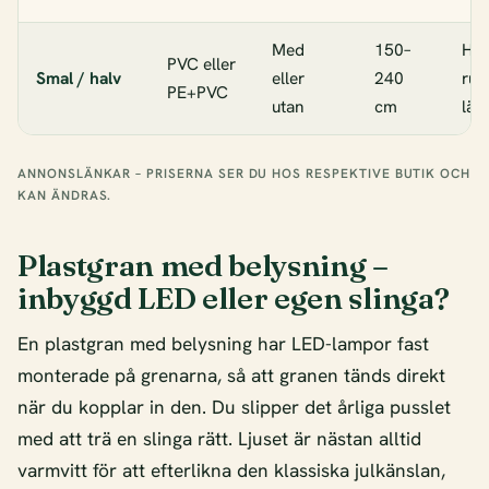
Med
150–
Hör
PVC eller
Smal / halv
eller
240
rum
PE+PVC
utan
cm
läg
ANNONSLÄNKAR – PRISERNA SER DU HOS RESPEKTIVE BUTIK OCH
KAN ÄNDRAS.
Plastgran med belysning –
inbyggd LED eller egen slinga?
En plastgran med belysning har LED-lampor fast
monterade på grenarna, så att granen tänds direkt
när du kopplar in den. Du slipper det årliga pusslet
med att trä en slinga rätt. Ljuset är nästan alltid
varmvitt för att efterlikna den klassiska julkänslan,