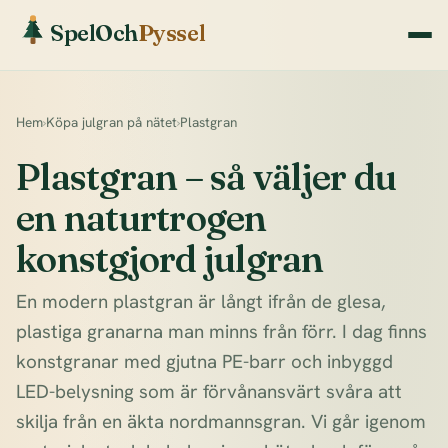
SpelOch
Pyssel
Hem
›
Köpa julgran på nätet
›
Plastgran
Plastgran – så väljer du
en naturtrogen
konstgjord julgran
En modern plastgran är långt ifrån de glesa,
plastiga granarna man minns från förr. I dag finns
konstgranar med gjutna PE-barr och inbyggd
LED-belysning som är förvånansvärt svåra att
skilja från en äkta nordmannsgran. Vi går igenom