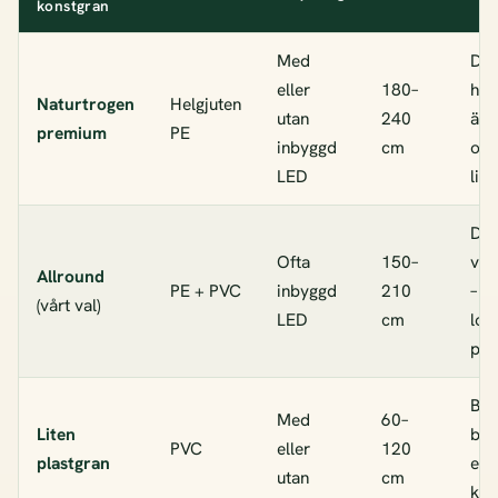
konstgran
Med
Dig
eller
180–
ha 
Naturtrogen
Helgjuten
utan
240
äkt
premium
PE
inbyggd
cm
och
LED
liv
De 
Ofta
150–
var
Allround
PE + PVC
inbyggd
210
– b
(vårt val)
LED
cm
loo
pri
Bor
Med
60–
Liten
bar
PVC
eller
120
plastgran
elle
utan
cm
ko