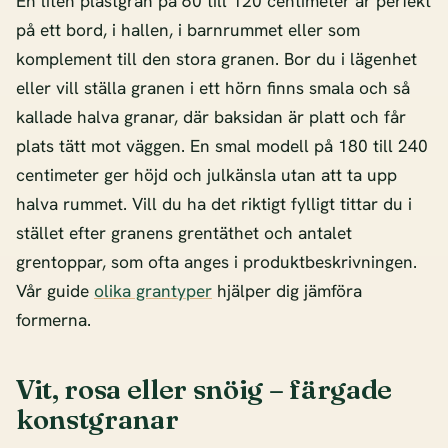
En liten plastgran på 60 till 120 centimeter är perfekt
på ett bord, i hallen, i barnrummet eller som
komplement till den stora granen. Bor du i lägenhet
eller vill ställa granen i ett hörn finns smala och så
kallade halva granar, där baksidan är platt och får
plats tätt mot väggen. En smal modell på 180 till 240
centimeter ger höjd och julkänsla utan att ta upp
halva rummet. Vill du ha det riktigt fylligt tittar du i
stället efter granens grentäthet och antalet
grentoppar, som ofta anges i produktbeskrivningen.
Vår guide
olika grantyper
hjälper dig jämföra
formerna.
Vit, rosa eller snöig – färgade
konstgranar