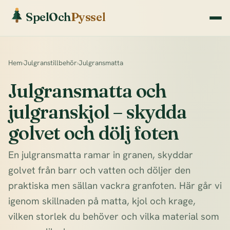
SpelOch
Pyssel
Hem
›
Julgranstillbehör
›
Julgransmatta
Julgransmatta och
julgranskjol – skydda
golvet och dölj foten
En julgransmatta ramar in granen, skyddar
golvet från barr och vatten och döljer den
praktiska men sällan vackra granfoten. Här går vi
igenom skillnaden på matta, kjol och krage,
vilken storlek du behöver och vilka material som