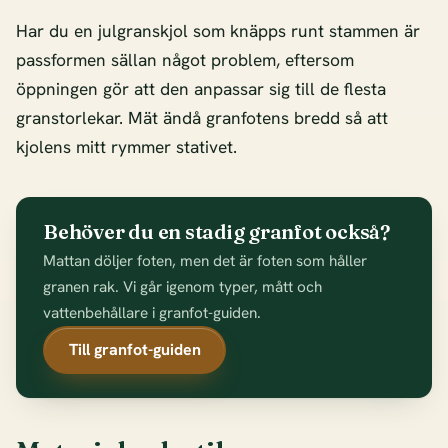
Har du en julgranskjol som knäpps runt stammen är
passformen sällan något problem, eftersom
öppningen gör att den anpassar sig till de flesta
granstorlekar. Mät ändå granfotens bredd så att
kjolens mitt rymmer stativet.
Behöver du en stadig granfot också?
Mattan döljer foten, men det är foten som håller
granen rak. Vi går igenom typer, mått och
vattenbehållare i granfot-guiden.
Till granfot-guiden