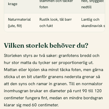
stammen och täcker
helt, snyggast
krage
foten
nedtill
Naturmaterial
Rustik look, tål barr
Lantlig och
(jute, filt)
och fukt
skandinavisk stil
Vilken storlek behöver du?
Storleken styrs av två saker: granfotens bredd och
hur stor matta du tycker ser proportionerlig ut.
Mattan eller kjolen ska minst täcka foten, men gärna
sticka ut en bit utanför granens nedersta grenar så
att den syns och ramar in granen. Till en normalstor
inomhusgran brukar en diameter på runt 90 till 120
centimeter fungera fint, medan en mindre bordsgran
klarar sig med 60 centimeter.