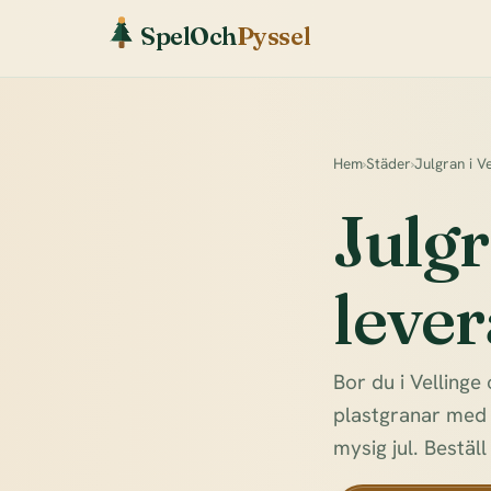
SpelOch
Pyssel
Hem
›
Städer
›
Julgran i Ve
Julgr
lever
Bor du i Vellinge
plastgranar med h
mysig jul. Beställ