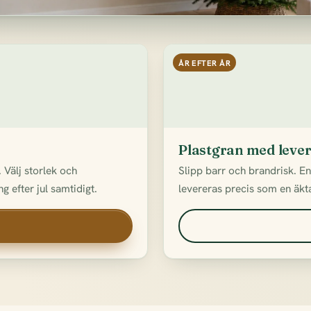
ÅR EFTER ÅR
Plastgran med leve
 Välj storlek och
Slipp barr och brandrisk. E
g efter jul samtidigt.
levereras precis som en äkta 