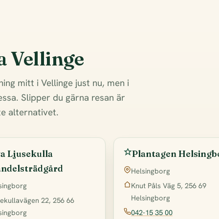
a Vellinge
ning mitt i Vellinge just nu, men i
ssa. Slipper du gärna resan är
e alternativet.
a Ljusekulla
Plantagen Helsingb
ndelsträdgård
Helsingborg
Knut Påls Väg 5, 256 69
singborg
Helsingborg
sekullavägen 22, 256 66
042-15 35 00
singborg