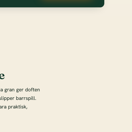
e
ta gran ger doften
lipper barrspill.
ra praktisk,