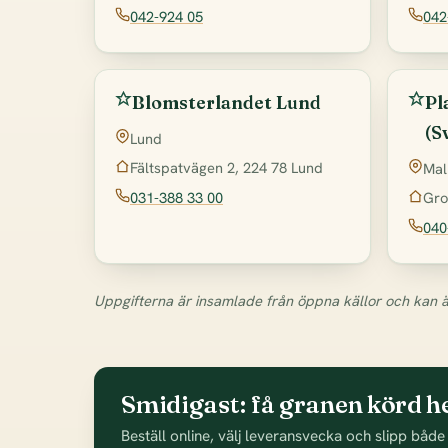
042-924 05
042
Blomsterlandet Lund
Pl
(S
Lund
Fältspatvägen 2, 224 78 Lund
Ma
031-388 33 00
Gro
040
Uppgifterna är insamlade från öppna källor och kan ä
Smidigast: få granen körd he
Beställ online, välj leveransvecka och slipp både