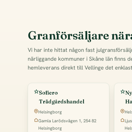
Granförsäljare när
Vi har inte hittat någon fast julgransförsälj
närliggande kommuner i Skåne län finns de
hemleverans direkt till Vellinge det enklast
Sofiero
Ny
Trädgårdshandel
Ha
Helsingborg
Hel
Gamla Larödsvägen 1, 254 82
Lju
Helsingborg
Hel