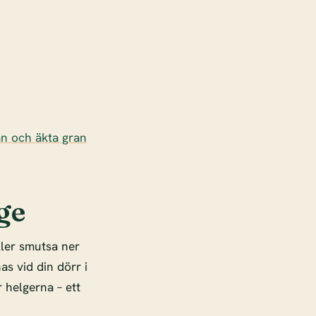
an och äkta gran
ge
ller smutsa ner
as vid din dörr i
 helgerna – ett