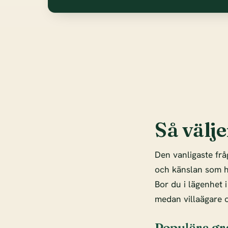
Så välje
Den vanligaste frå
och känslan som hö
Bor du i lägenhet 
medan villaägare o
Populära gr