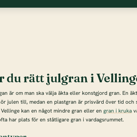
r du rätt julgran i Velling
gan är om man ska välja äkta eller konstgjord gran. En äk
r julen till, medan en plastgran är prisvärd över tid och s
i Vellinge kan en något mindre gran eller en
gran i kruka
va
fta har plats för en ståtligare gran i vardagsrummet.
antyper