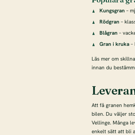
Kungsgran
– mj
Rödgran
– klas
Blågran
– vacke
Gran i kruka
– 
Läs mer om skilln
innan du bestämme
Leverans
Att få granen hemk
bilen. Du väljer s
Vellinge. Många l
enkelt sätt att bli