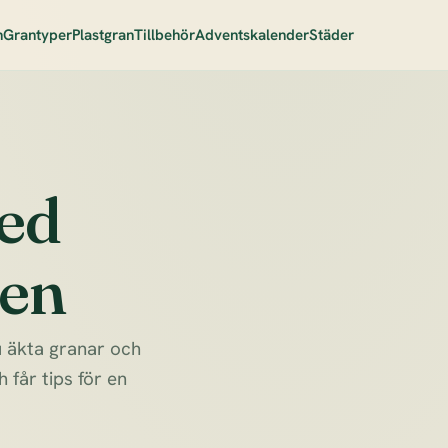
n
Grantyper
Plastgran
Tillbehör
Adventskalender
Städer
med
ren
du äkta granar och
 får tips för en