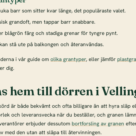
uka barr som sitter kvar länge, det populäraste valet.
sisk grandoft, men tappar barr snabbare.
r blågrön färg och stadiga grenar för tyngre pynt.
kan stå ute på balkongen och återanvändas.
aderna i vår guide om
olika grantyper
, eller jämför
plastgr
r dig.
 hem till dörren i Vellin
örd är både bekvämt och ofta billigare än att hyra släp e
torlek och leveransvecka när du beställer, och granen lämn
everantörer erbjuder dessutom
bortforsling av granen
efter
 av med den utan att släpa till återvinningen.