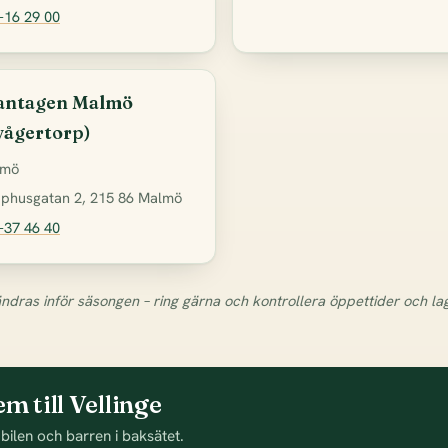
-16 29 00
antagen Malmö
vågertorp)
lmö
phusgatan 2, 215 86 Malmö
-37 46 40
ndras inför säsongen – ring gärna och kontrollera öppettider och la
m till Vellinge
 bilen och barren i baksätet.