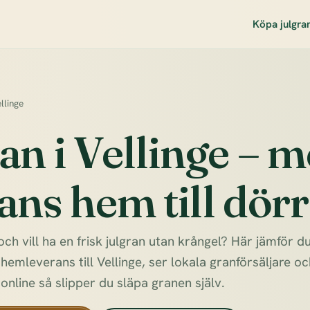
Köpa julgra
llinge
an i Vellinge – 
ans hem till dör
 och vill ha en frisk julgran utan krångel? Här jämför 
emleverans till Vellinge, ser lokala granförsäljare och
 online så slipper du släpa granen själv.