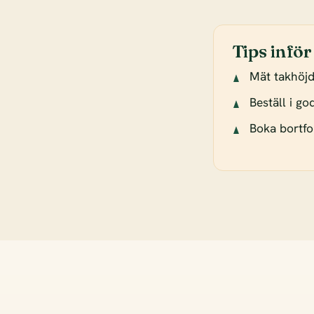
Tips inför
Mät takhöj
Beställ i g
Boka bortfor