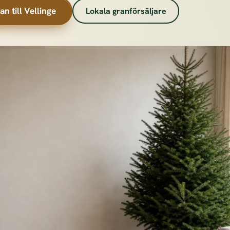
an till Vellinge
Lokala granförsäljare