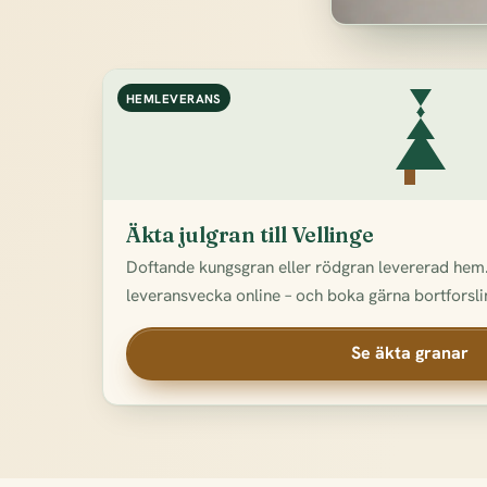
HEMLEVERANS
Äkta julgran till Vellinge
Doftande kungsgran eller rödgran levererad hem.
leveransvecka online – och boka gärna bortforslin
Se äkta granar