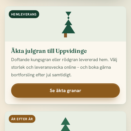
HEMLEVERANS
Äkta julgran till Uppvidinge
Doftande kungsgran eller rödgran levererad hem. Välj
storlek och leveransvecka online – och boka gärna
bortforsling efter jul samtidigt.
Se äkta granar
ÅR EFTER ÅR