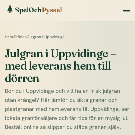
SpelOch
Pyssel
Hem
›
Städer
›
Julgran i Uppvidinge
Julgran i Uppvidinge –
med leverans hem till
dörren
Bor du i Uppvidinge och vill ha en frisk julgran
utan krångel? Här jämför du äkta granar och
plastgranar med hemleverans till Uppvidinge, ser
lokala granförsäljare och får tips för en mysig jul.
Beställ online så slipper du släpa granen själv.