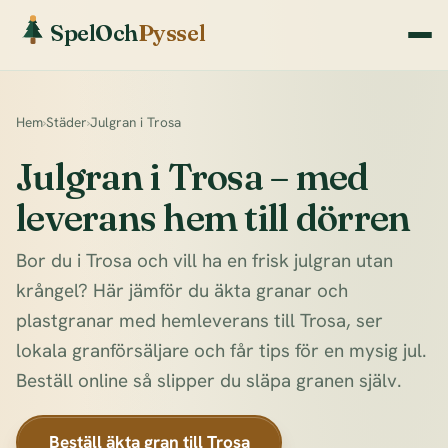
SpelOch
Pyssel
Hem
›
Städer
›
Julgran i Trosa
Julgran i Trosa – med
leverans hem till dörren
Bor du i Trosa och vill ha en frisk julgran utan
krångel? Här jämför du äkta granar och
plastgranar med hemleverans till Trosa, ser
lokala granförsäljare och får tips för en mysig jul.
Beställ online så slipper du släpa granen själv.
Beställ äkta gran till Trosa