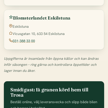
Blomsterlandet Eskilstuna
Eskilstuna
Vicusgatan 10, 633 54 Eskilstuna
031-388 33 00
Uppgifterna är insamlade från öppna källor och kan ändras
inför säsongen – ring gärna och kontrollera öppettider och
lager innan du åker.
Smidigast: få granen körd hem till
Trosa
Beställ online, välj leveransvecka och slipp både bilen