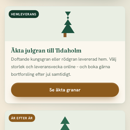
HEMLEVERANS
Äkta julgran till Tidaholm
Doftande kungsgran eller rödgran levererad hem. Välj
storlek och leveransvecka online – och boka gärna
bortforsling efter jul samtidigt.
Se äkta granar
ÅR EFTER ÅR