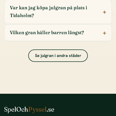
Var kan jag köpa julgran på plats i
Tidaholm?
Vilken gran håller barren längst?
Se julgran i andra städer
SpelOch
Pyssel
.se