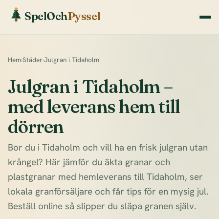
SpelOch
Pyssel
Hem
›
Städer
›
Julgran i Tidaholm
Julgran i Tidaholm –
med leverans hem till
dörren
Bor du i Tidaholm och vill ha en frisk julgran utan
krångel? Här jämför du äkta granar och
plastgranar med hemleverans till Tidaholm, ser
lokala granförsäljare och får tips för en mysig jul.
Beställ online så slipper du släpa granen själv.