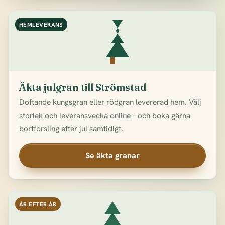
HEMLEVERANS
Äkta julgran till Strömstad
Doftande kungsgran eller rödgran levererad hem. Välj
storlek och leveransvecka online – och boka gärna
bortforsling efter jul samtidigt.
Se äkta granar
ÅR EFTER ÅR