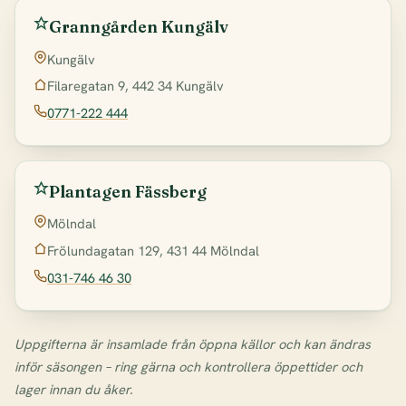
Granngården Kungälv
Kungälv
Filaregatan 9, 442 34 Kungälv
0771-222 444
Plantagen Fässberg
Mölndal
Frölundagatan 129, 431 44 Mölndal
031-746 46 30
Uppgifterna är insamlade från öppna källor och kan ändras
inför säsongen – ring gärna och kontrollera öppettider och
lager innan du åker.