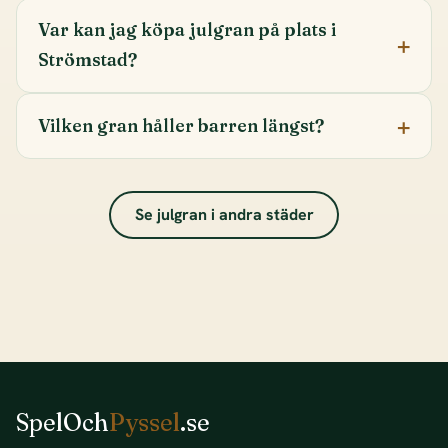
Var kan jag köpa julgran på plats i
Strömstad?
Vilken gran håller barren längst?
Se julgran i andra städer
SpelOch
Pyssel
.se