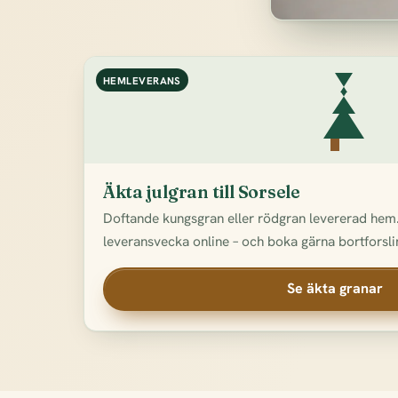
HEMLEVERANS
Äkta julgran till Sorsele
Doftande kungsgran eller rödgran levererad hem.
leveransvecka online – och boka gärna bortforslin
Se äkta granar