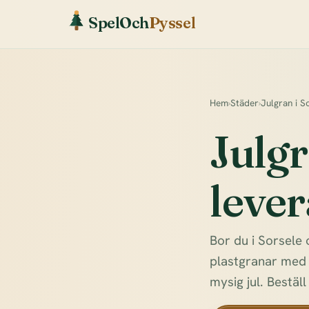
SpelOch
Pyssel
Hem
›
Städer
›
Julgran i S
Julgr
lever
Bor du i Sorsele 
plastgranar med h
mysig jul. Beställ