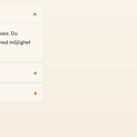
sele. Du
 med möjlighet