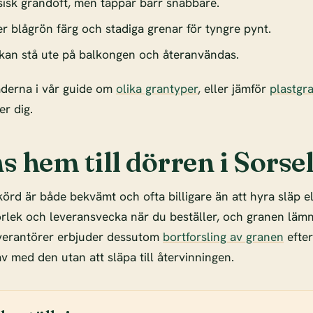
sisk grandoft, men tappar barr snabbare.
r blågrön färg och stadiga grenar för tyngre pynt.
kan stå ute på balkongen och återanvändas.
aderna i vår guide om
olika grantyper
, eller jämför
plastgr
r dig.
s hem till dörren i Sorse
örd är både bekvämt och ofta billigare än att hyra släp e
torlek och leveransvecka när du beställer, och granen lämn
verantörer erbjuder dessutom
bortforsling av granen
efter
 av med den utan att släpa till återvinningen.