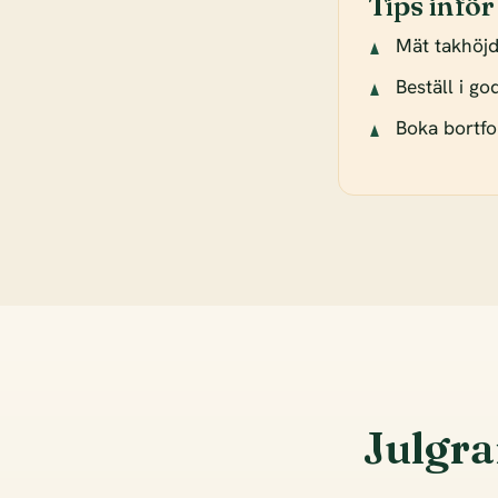
Tips inför
Mät takhöj
Beställ i g
Boka bortfor
Julgra