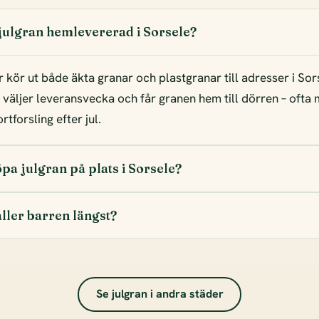
 julgran hemlevererad i Sorsele?
r kör ut både äkta granar och plastgranar till adresser i Sor
, väljer leveransvecka och får granen hem till dörren – ofta
tforsling efter jul.
pa julgran på plats i Sorsele?
ller barren längst?
Se julgran i andra städer