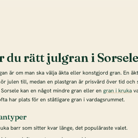
r du rätt julgran i Sorsel
gan är om man ska välja äkta eller konstgjord gran. En äk
r julen till, medan en plastgran är prisvärd över tid och s
i Sorsele kan en något mindre gran eller en
gran i kruka
va
fta har plats för en ståtligare gran i vardagsrummet.
antyper
uka barr som sitter kvar länge, det populäraste valet.