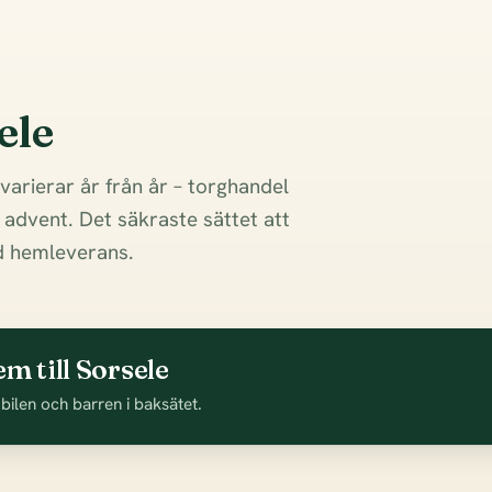
ele
varierar år från år – torghandel
i advent. Det säkraste sättet att
ed hemleverans.
m till Sorsele
 bilen och barren i baksätet.