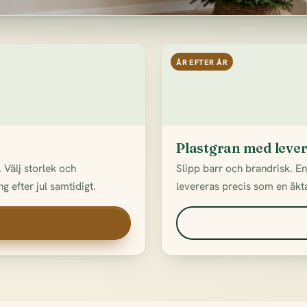
ÅR EFTER ÅR
Plastgran med leve
 Välj storlek och
Slipp barr och brandrisk. E
g efter jul samtidigt.
levereras precis som en äkta 