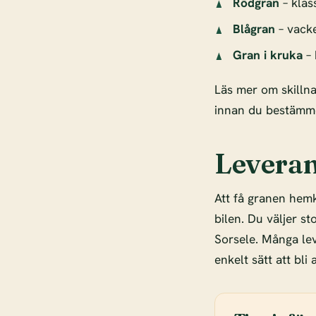
Rödgran
– klas
Blågran
– vacke
Gran i kruka
– 
Läs mer om skilln
innan du bestämme
Leveran
Att få granen hemk
bilen. Du väljer s
Sorsele. Många le
enkelt sätt att bli