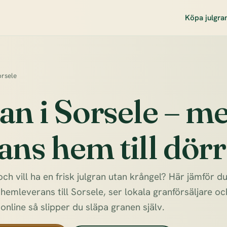
Köpa julgra
orsele
an i Sorsele – m
ans hem till dör
och vill ha en frisk julgran utan krångel? Här jämför 
emleverans till Sorsele, ser lokala granförsäljare och
 online så slipper du släpa granen själv.