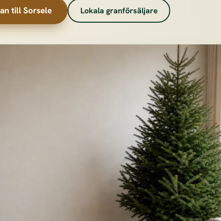
an till Sorsele
Lokala granförsäljare