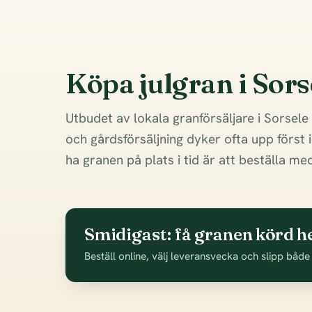
Köpa julgran i Sors
Utbudet av lokala granförsäljare i Sorsele 
och gårdsförsäljning dyker ofta upp först 
ha granen på plats i tid är att beställa m
Smidigast: få granen körd he
Beställ online, välj leveransvecka och slipp både