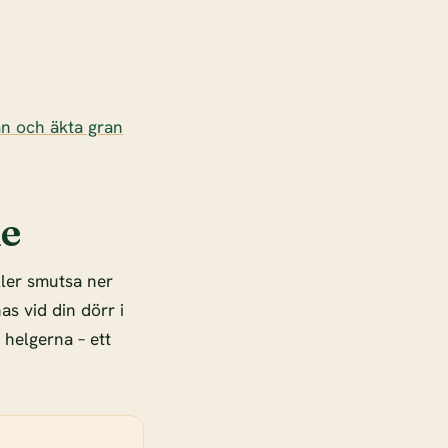
an och äkta gran
le
ller smutsa ner
as vid din dörr i
 helgerna – ett