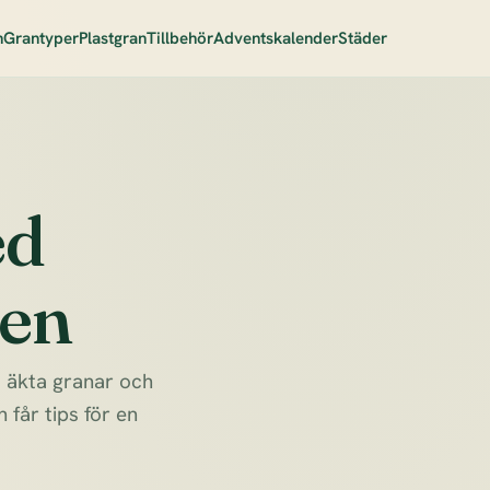
n
Grantyper
Plastgran
Tillbehör
Adventskalender
Städer
ed
ren
du äkta granar och
 får tips för en