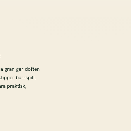
e
ta gran ger doften
lipper barrspill.
ra praktisk,