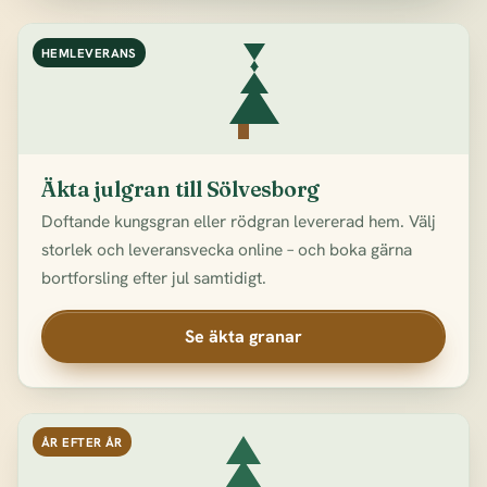
HEMLEVERANS
Äkta julgran till Sölvesborg
Doftande kungsgran eller rödgran levererad hem. Välj
storlek och leveransvecka online – och boka gärna
bortforsling efter jul samtidigt.
Se äkta granar
ÅR EFTER ÅR