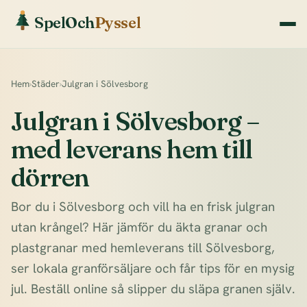
SpelOch
Pyssel
Hem
›
Städer
›
Julgran i Sölvesborg
Julgran i Sölvesborg –
med leverans hem till
dörren
Bor du i Sölvesborg och vill ha en frisk julgran
utan krångel? Här jämför du äkta granar och
plastgranar med hemleverans till Sölvesborg,
ser lokala granförsäljare och får tips för en mysig
jul. Beställ online så slipper du släpa granen själv.