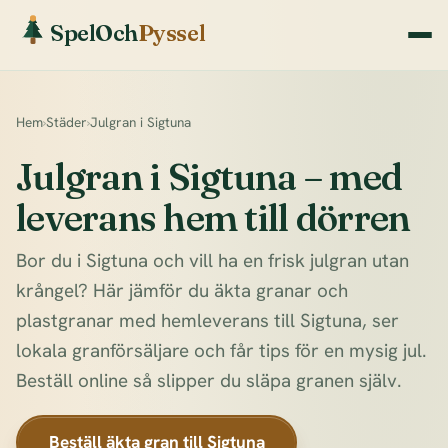
SpelOch
Pyssel
Hem
›
Städer
›
Julgran i Sigtuna
Julgran i Sigtuna – med
leverans hem till dörren
Bor du i Sigtuna och vill ha en frisk julgran utan
krångel? Här jämför du äkta granar och
plastgranar med hemleverans till Sigtuna, ser
lokala granförsäljare och får tips för en mysig jul.
Beställ online så slipper du släpa granen själv.
Beställ äkta gran till Sigtuna