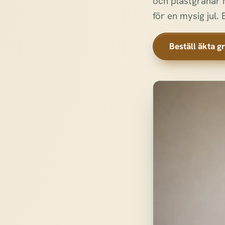
och plastgranar m
för en mysig jul. 
Beställ äkta g