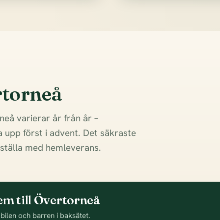
rtorneå
neå varierar år från år –
 upp först i advent. Det säkraste
 beställa med hemleverans.
em till Övertorneå
 bilen och barren i baksätet.