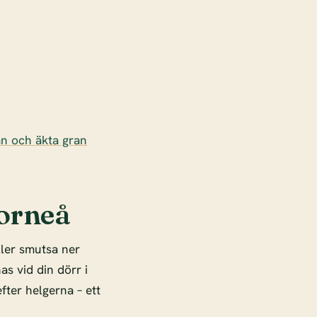
an och äkta gran
torneå
ller smutsa ner
as vid din dörr i
fter helgerna – ett