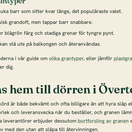
antyper
uka barr som sitter kvar länge, det populäraste valet.
sisk grandoft, men tappar barr snabbare.
r blågrön färg och stadiga grenar för tyngre pynt.
kan stå ute på balkongen och återanvändas.
aderna i vår guide om
olika grantyper
, eller jämför
plastgr
r dig.
s hem till dörren i Över
örd är både bekvämt och ofta billigare än att hyra släp e
torlek och leveransvecka när du beställer, och granen lämn
a leverantörer erbjuder dessutom
bortforsling av granen
e
 av med den utan att släpa till återvinningen.