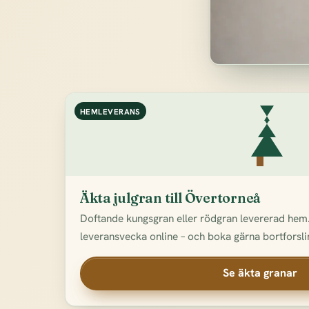
HEMLEVERANS
Äkta julgran till Övertorneå
Doftande kungsgran eller rödgran levererad hem.
leveransvecka online – och boka gärna bortforslin
Se äkta granar