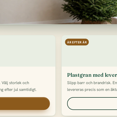
ÅR EFTER ÅR
Plastgran med leve
 Välj storlek och
Slipp barr och brandrisk. E
g efter jul samtidigt.
levereras precis som en äkta 