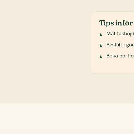
Tips inför
Mät takhöj
Beställ i g
Boka bortfor