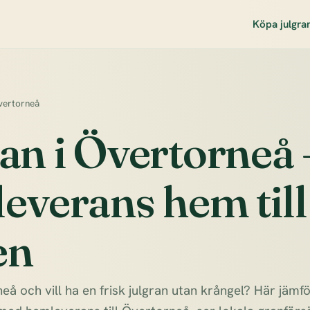
Köpa julgra
vertorneå
an i Övertorneå 
everans hem till
en
eå och vill ha en frisk julgran utan krångel? Här jämf