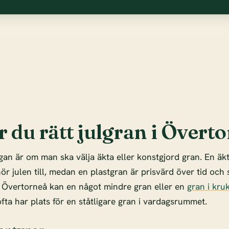
r du rätt julgran i Övert
gan är om man ska välja äkta eller konstgjord gran. En äk
r julen till, medan en plastgran är prisvärd över tid och s
i Övertorneå kan en något mindre gran eller en
gran i kru
fta har plats för en ståtligare gran i vardagsrummet.