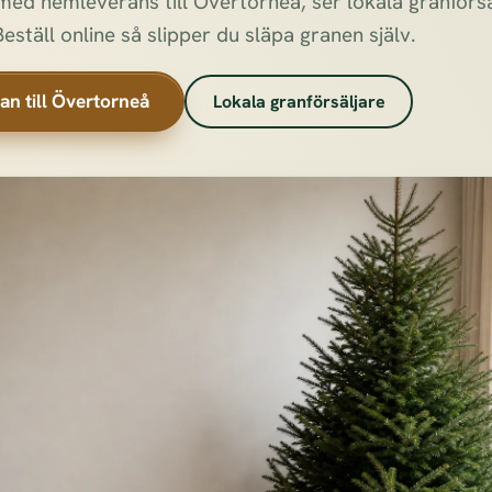
ed hemleverans till Övertorneå, ser lokala granförsäl
Beställ online så slipper du släpa granen själv.
ran till Övertorneå
Lokala granförsäljare