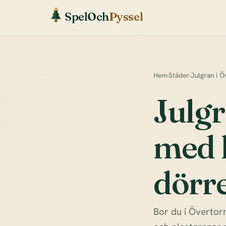
SpelOch
Pyssel
Hem
›
Städer
›
Julgran i Ö
Julgr
med l
dörr
Bor du i Övertorn