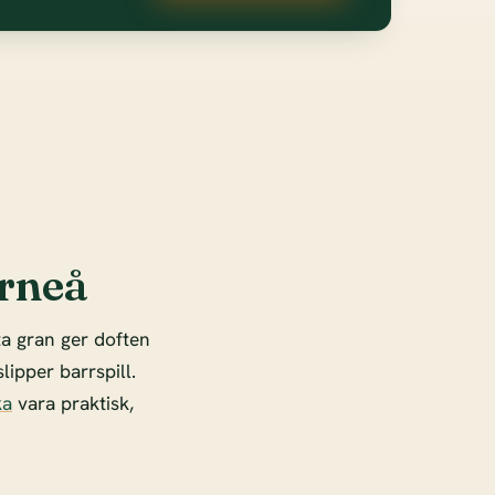
orneå
ta gran ger doften
lipper barrspill.
ka
vara praktisk,