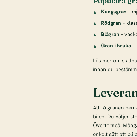
Populära gr
Kungsgran
– mj
Rödgran
– klas
Blågran
– vacke
Gran i kruka
– 
Läs mer om skilln
innan du bestämme
Leveran
Att få granen hemk
bilen. Du väljer s
Övertorneå. Mång
enkelt sätt att bli