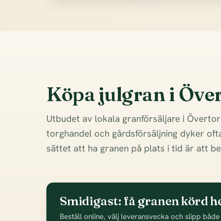
Köpa julgran i Öve
Utbudet av lokala granförsäljare i Övertor
torghandel och gårdsförsäljning dyker ofta
sättet att ha granen på plats i tid är att
Smidigast: få granen körd h
Beställ online, välj leveransvecka och slipp både