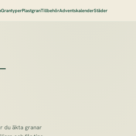
n
Grantyper
Plastgran
Tillbehör
Adventskalender
Städer
–
ör du äkta granar