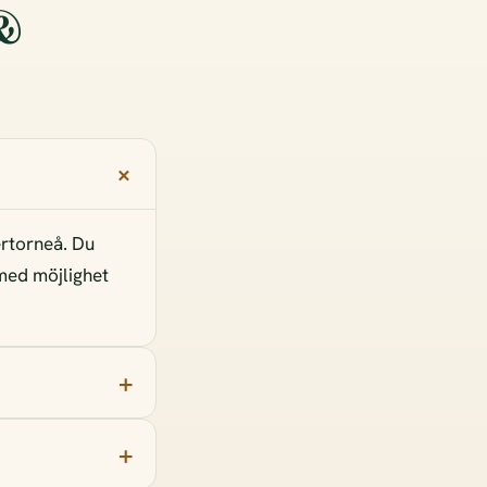
 &
ertorneå. Du
 med möjlighet