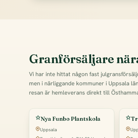
Granförsäljare nä
Vi har inte hittat någon fast julgransförsäl
men i närliggande kommuner i Uppsala län 
resan är hemleverans direkt till Östhamma
Nya Funbo Plantskola
Tr
Uppsala
Upp