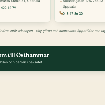
marks-Kumla 61, Uppsala
Bolandsgatan 17B, 753 23
Uppsala
-422 12 79
018-67 86 30
ndras inför säsongen – ring gärna och kontrollera öppettider och la
hem till Östhammar
 bilen och barren i baksätet.