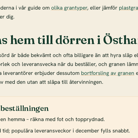
aderna i vår guide om
olika grantyper
, eller jämför
plastgr
r dig.
s hem till dörren i Öst
örd är både bekvämt och ofta billigare än att hyra släp e
torlek och leveransvecka när du beställer, och granen lämn
 leverantörer erbjuder dessutom
bortforsling av granen
e
 av med den utan att släpa till återvinningen.
 beställningen
den hemma – räkna med fot och topprydnad.
od tid; populära leveransveckor i december fylls snabbt.