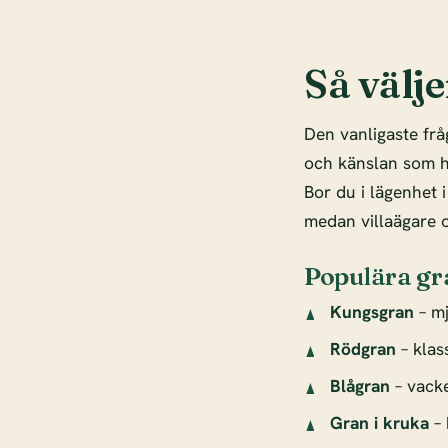
Så välj
Den vanligaste frå
och känslan som hö
Bor du i lägenhet
medan villaägare o
Populära gr
Kungsgran
– mj
Rödgran
– klas
Blågran
– vacke
Gran i kruka
– 