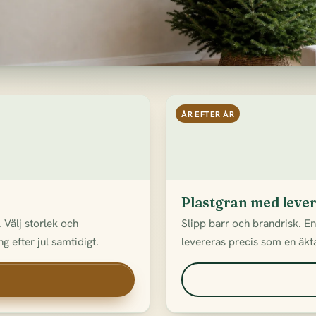
ÅR EFTER ÅR
Plastgran med leve
 Välj storlek och
Slipp barr och brandrisk. E
g efter jul samtidigt.
levereras precis som en äkta 