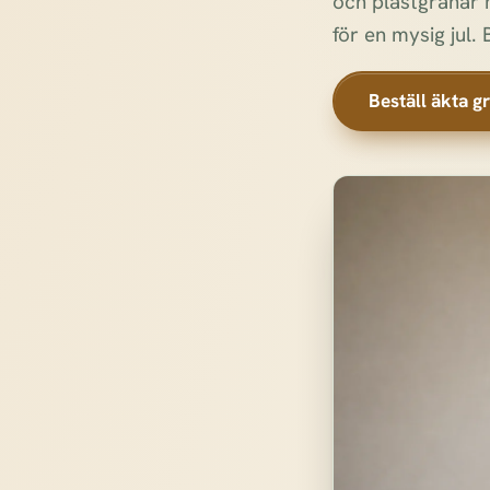
och plastgranar 
för en mysig jul. 
Beställ äkta g