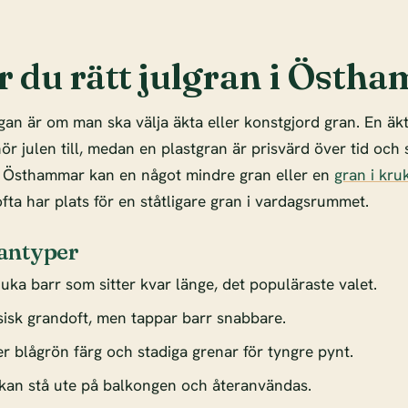
er du rätt julgran i Östh
gan är om man ska välja äkta eller konstgjord gran. En äk
r julen till, medan en plastgran är prisvärd över tid och s
 i Östhammar kan en något mindre gran eller en
gran i kru
fta har plats för en ståtligare gran i vardagsrummet.
antyper
uka barr som sitter kvar länge, det populäraste valet.
sisk grandoft, men tappar barr snabbare.
r blågrön färg och stadiga grenar för tyngre pynt.
kan stå ute på balkongen och återanvändas.