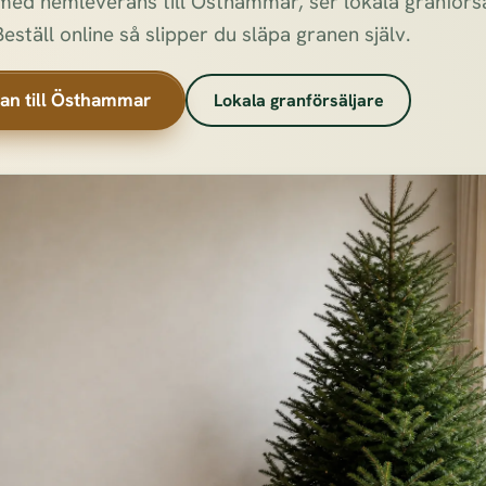
med hemleverans till Östhammar, ser lokala granförsäl
Beställ online så slipper du släpa granen själv.
ran till Östhammar
Lokala granförsäljare