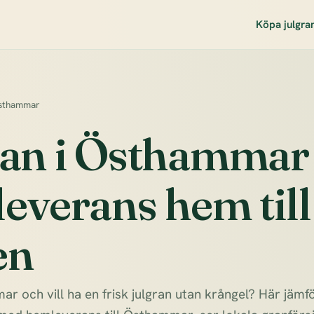
Köpa julgra
Östhammar
ran i Östhammar
everans hem till
en
r och vill ha en frisk julgran utan krångel? Här jämf