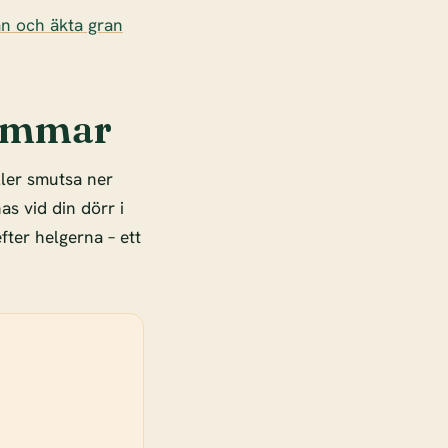
an och äkta gran
hammar
ller smutsa ner
as vid din dörr i
fter helgerna – ett