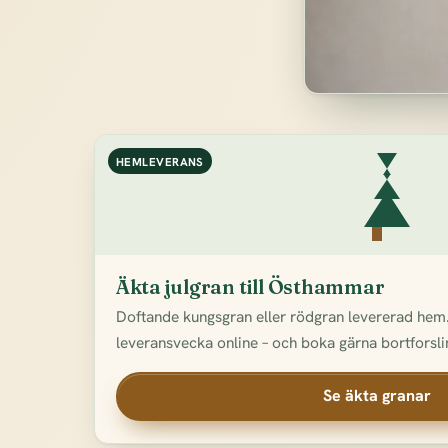
HEMLEVERANS
Äkta julgran till Östhammar
Doftande kungsgran eller rödgran levererad hem.
leveransvecka online – och boka gärna bortforslin
Se äkta granar