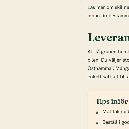
Läs mer om skilln
innan du bestämme
Leveran
Att få granen hemk
bilen. Du väljer s
Östhammar. Många
enkelt sätt att bli
Tips inför
Mät takhöj
Beställ i g