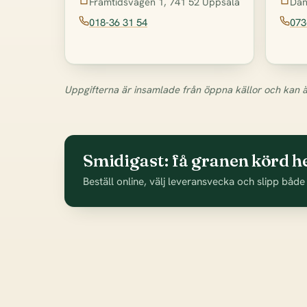
Framtidsvägen 1, 741 52 Uppsala
Dan
018-36 31 54
073
Uppgifterna är insamlade från öppna källor och kan ä
Smidigast: få granen körd 
Beställ online, välj leveransvecka och slipp både