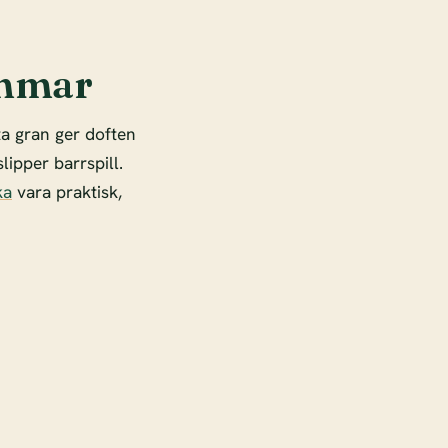
ammar
ta gran ger doften
lipper barrspill.
ka
vara praktisk,