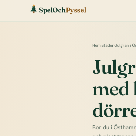
SpelOch
Pyssel
Hem
›
Städer
›
Julgran i 
Julg
med l
dörr
Bor du i Östhamma