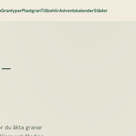
n
Grantyper
Plastgran
Tillbehör
Adventskalender
Städer
 –
ör du äkta granar