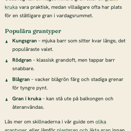
kruka
vara praktisk, medan villaägare ofta har plats
för en ståtligare gran i vardagsrummet.
Populära grantyper
Kungsgran
– mjuka barr som sitter kvar länge, det
populäraste valet.
Rödgran
– klassisk grandoft, men tappar barr
snabbare.
Blågran
– vacker blågrön färg och stadiga grenar
för tyngre pynt.
Gran i kruka
– kan stå ute på balkongen och
återanvändas.
Läs mer om skillnaderna i vår guide om
olika
grantyper
, eller jämför
plastgran och äkta gran
innan