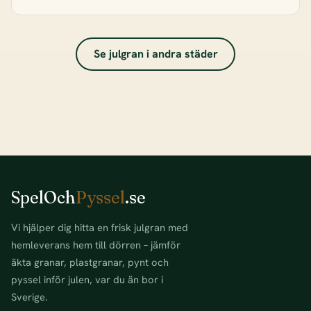
Se julgran i andra städer
SpelOch
Pyssel
.se
Vi hjälper dig hitta en frisk julgran med
hemleverans hem till dörren – jämför
äkta granar, plastgranar, pynt och
pyssel inför julen, var du än bor i
Sverige.