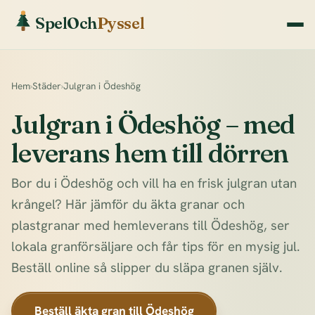
SpelOch
Pyssel
Hem
›
Städer
›
Julgran i Ödeshög
Julgran i Ödeshög – med
leverans hem till dörren
Bor du i Ödeshög och vill ha en frisk julgran utan
krångel? Här jämför du äkta granar och
plastgranar med hemleverans till Ödeshög, ser
lokala granförsäljare och får tips för en mysig jul.
Beställ online så slipper du släpa granen själv.
Beställ äkta gran till Ödeshög