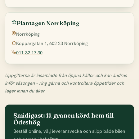
Plantagen Norrköping
Norrköping
Koppargatan 1, 602 23 Norrköping
011-32 17 30
Uppgifterna är insamlade från öppna källor och kan ändras
inför säsongen – ring gärna och kontrollera öppettider och
lager innan du åker.
Smidigast: få granen körd hem till
Ödeshög
Beställ online, välj leveransvecka och slipp både bilen