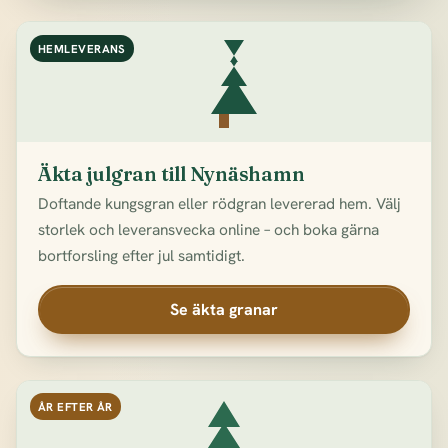
HEMLEVERANS
Äkta julgran till Nynäshamn
Doftande kungsgran eller rödgran levererad hem. Välj
storlek och leveransvecka online – och boka gärna
bortforsling efter jul samtidigt.
Se äkta granar
ÅR EFTER ÅR