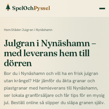
SpelOch
Pyssel
Hem
›
Städer
›
Julgran i Nynäshamn
Julgran i Nynäshamn –
med leverans hem till
dörren
Bor du i Nynäshamn och vill ha en frisk julgran
utan krångel? Här jämför du äkta granar och
plastgranar med hemleverans till Nynäshamn,
ser lokala granförsäljare och får tips för en mysig
jul. Beställ online så slipper du släpa granen själv.