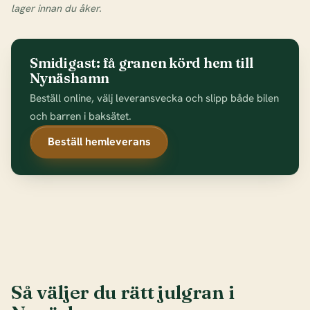
lager innan du åker.
Smidigast: få granen körd hem till
Nynäshamn
Beställ online, välj leveransvecka och slipp både bilen
och barren i baksätet.
Beställ hemleverans
Så väljer du rätt julgran i