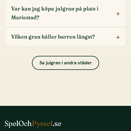
Var kan jag köpa julgran på plats i
Mariestad?
Vilken gran håller barren längst?
Se julgran i andra städer
SpelOch
Pyssel
.se