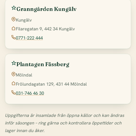
Granngården Kungälv
Kungälv
Filaregatan 9, 442 34 Kungälv
0771-222 444
Plantagen Fässberg
Mölndal
Frölundagatan 129, 431 44 Mölndal
031-746 46 30
Uppgifterna är insamlade från öppna källor och kan ändras
inför säsongen – ring gärna och kontrollera öppettider och
lager innan du åker.