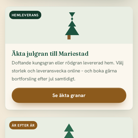
HEMLEVERANS
Äkta julgran till Mariestad
Doftande kungsgran eller rödgran levererad hem. Välj
storlek och leveransvecka online – och boka gärna
bortforsling efter jul samtidigt.
Se äkta granar
ÅR EFTER ÅR