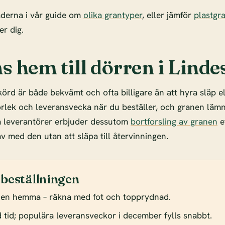
aderna i vår guide om
olika grantyper
, eller jämför
plastgr
r dig.
s hem till dörren i Linde
örd är både bekvämt och ofta billigare än att hyra släp e
torlek och leveransvecka när du beställer, och granen lämn
 leverantörer erbjuder dessutom
bortforsling av granen
e
 av med den utan att släpa till återvinningen.
 beställningen
den hemma – räkna med fot och topprydnad.
od tid; populära leveransveckor i december fylls snabbt.