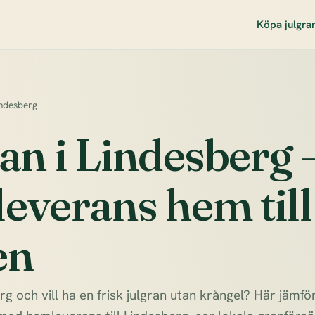
Köpa julgra
indesberg
an i Lindesberg 
everans hem till
en
rg och vill ha en frisk julgran utan krångel? Här jämf