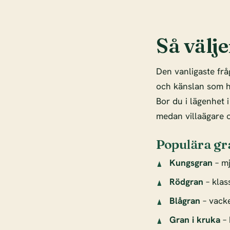
Så välje
Den vanligaste frå
och känslan som hö
Bor du i lägenhet 
medan villaägare o
Populära gr
Kungsgran
– mj
Rödgran
– klas
Blågran
– vacke
Gran i kruka
– 