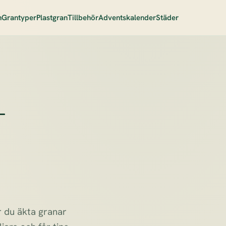
n
Grantyper
Plastgran
Tillbehör
Adventskalender
Städer
–
ör du äkta granar