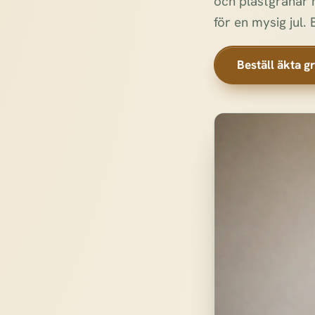
och plastgranar m
för en mysig jul. 
Beställ äkta gr