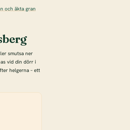
an och äkta gran
sberg
ller smutsa ner
as vid din dörr i
fter helgerna – ett