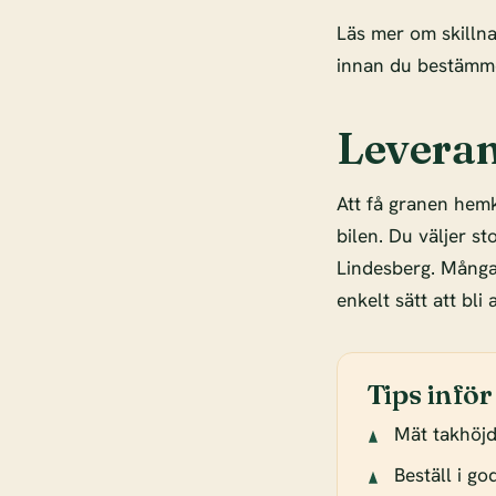
Läs mer om skilln
innan du bestämme
Leveran
Att få granen hemk
bilen. Du väljer s
Lindesberg. Många
enkelt sätt att bli
Tips inför
Mät takhöj
Beställ i g