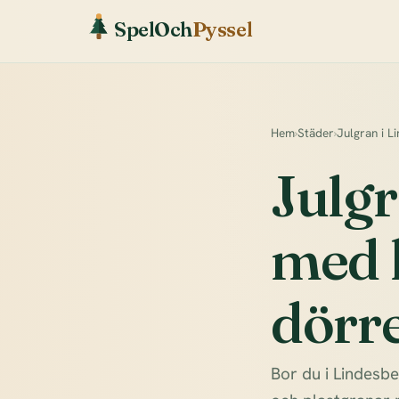
SpelOch
Pyssel
Hem
›
Städer
›
Julgran i L
Julgr
med l
dörr
Bor du i Lindesbe