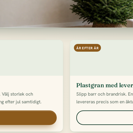
ÅR EFTER ÅR
Plastgran med leve
 Välj storlek och
Slipp barr och brandrisk. E
g efter jul samtidigt.
levereras precis som en äkta 