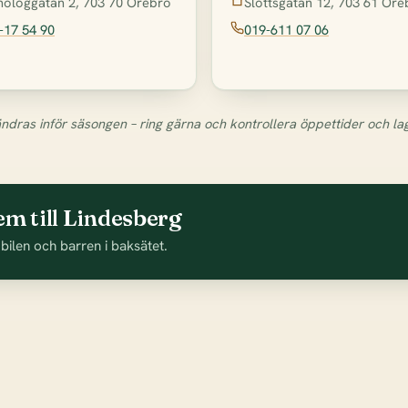
ologgatan 2, 703 70 Örebro
Slottsgatan 12, 703 61 Öre
-17 54 90
019-611 07 06
ndras inför säsongen – ring gärna och kontrollera öppettider och la
em till Lindesberg
 bilen och barren i baksätet.