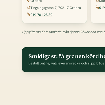
Mon
Örebro
019
Tingslagsgatan 7, 702 17 Örebro
019-761 28 30
Uppgifterna är insamlade från öppna källor och kan ä
Smidigast: få granen körd h
Beställ online, välj leveransvecka och slipp både