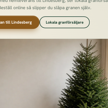
ed hemleverans till Lindesberg, ser lokala granförsäl
Beställ online så slipper du släpa granen själv.
an till Lindesberg
Lokala granförsäljare