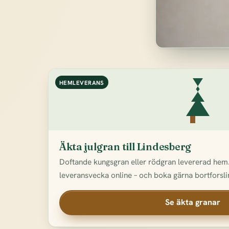
HEMLEVERANS
Äkta julgran till Lindesberg
Doftande kungsgran eller rödgran levererad hem.
leveransvecka online – och boka gärna bortforslin
Se äkta granar