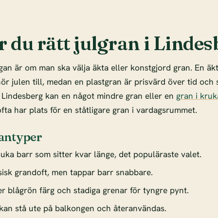
r du rätt julgran i Linde
gan är om man ska välja äkta eller konstgjord gran. En äk
r julen till, medan en plastgran är prisvärd över tid och s
i Lindesberg kan en något mindre gran eller en
gran i kruk
fta har plats för en ståtligare gran i vardagsrummet.
antyper
uka barr som sitter kvar länge, det populäraste valet.
sisk grandoft, men tappar barr snabbare.
r blågrön färg och stadiga grenar för tyngre pynt.
kan stå ute på balkongen och återanvändas.