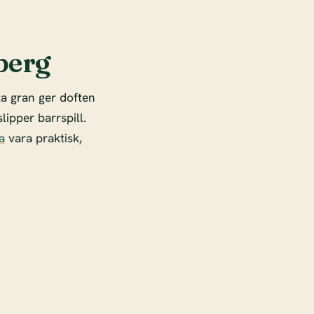
sberg
ta gran ger doften
lipper barrspill.
a
vara praktisk,