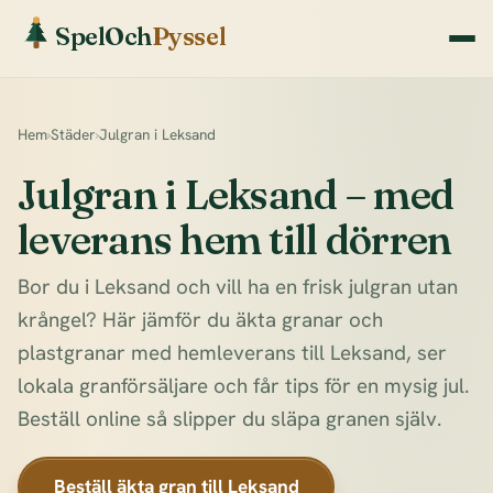
SpelOch
Pyssel
Hem
›
Städer
›
Julgran i Leksand
Julgran i Leksand – med
leverans hem till dörren
Bor du i Leksand och vill ha en frisk julgran utan
krångel? Här jämför du äkta granar och
plastgranar med hemleverans till Leksand, ser
lokala granförsäljare och får tips för en mysig jul.
Beställ online så slipper du släpa granen själv.
Beställ äkta gran till Leksand