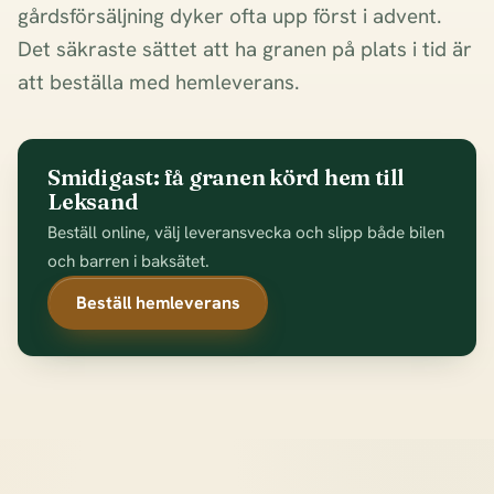
gårdsförsäljning dyker ofta upp först i advent.
Det säkraste sättet att ha granen på plats i tid är
att beställa med hemleverans.
Smidigast: få granen körd hem till
Leksand
Beställ online, välj leveransvecka och slipp både bilen
och barren i baksätet.
Beställ hemleverans