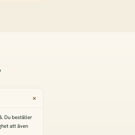
r
å. Du beställer
ghet att även