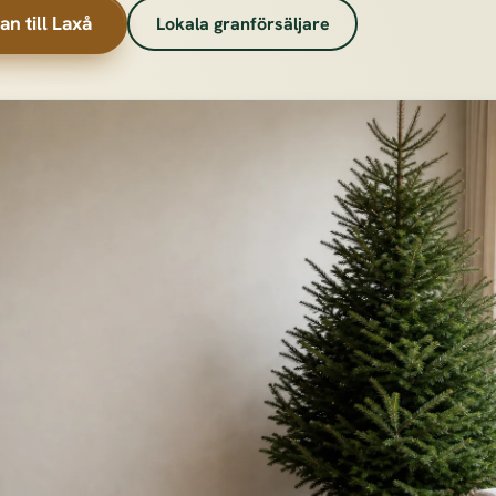
an till Laxå
Lokala granförsäljare