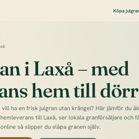
Köpa julgra
axå
an i Laxå – med
ans hem till dör
 vill ha en frisk julgran utan krångel? Här jämför du ä
emleverans till Laxå, ser lokala granförsäljare och få
 online så slipper du släpa granen själv.