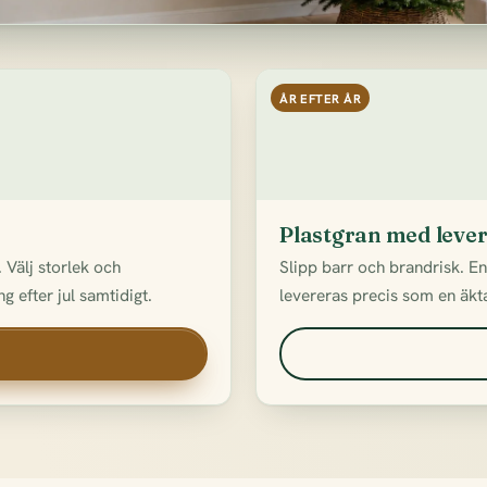
ÅR EFTER ÅR
Plastgran med leve
 Välj storlek och
Slipp barr och brandrisk. E
g efter jul samtidigt.
levereras precis som en äkta 