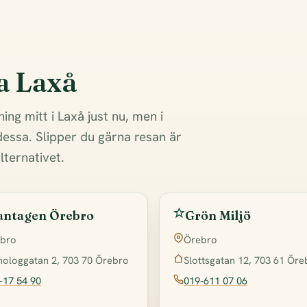
a Laxå
ning mitt i Laxå just nu, men i
essa. Slipper du gärna resan är
lternativet.
antagen Örebro
Grön Miljö
bro
Örebro
ologgatan 2, 703 70 Örebro
Slottsgatan 12, 703 61 Öre
-17 54 90
019-611 07 06