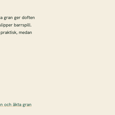
ta gran ger doften
lipper barrspill.
praktisk, medan
an och äkta gran