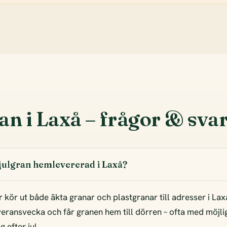
an i Laxå – frågor & sva
 julgran hemlevererad i Laxå?
r kör ut både äkta granar och plastgranar till adresser i Lax
everansvecka och får granen hem till dörren – ofta med möjli
 efter jul.