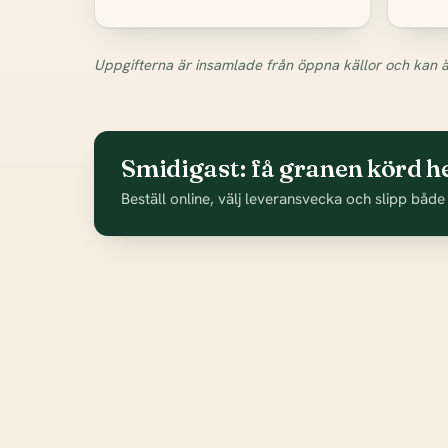
Uppgifterna är insamlade från öppna källor och kan ä
Smidigast: få granen körd he
Beställ online, välj leveransvecka och slipp både