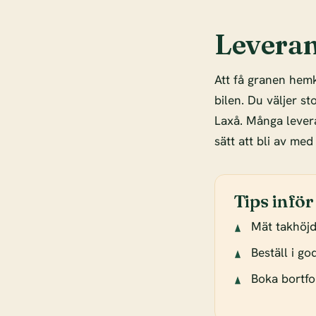
Leveran
Att få granen hemk
bilen. Du väljer s
Laxå. Många lever
sätt att bli av med
Tips inför
Mät takhöj
Beställ i g
Boka bortfor