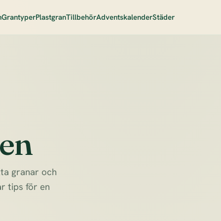
n
Grantyper
Plastgran
Tillbehör
Adventskalender
Städer
ren
kta granar och
r tips för en