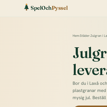
SpelOch
Pyssel
Hem
›
Städer
›
Julgran i L
Julgr
lever
Bor du i Laxå och
plastgranar med h
mysig jul. Beställ