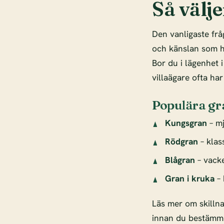
Så välje
Den vanligaste frå
och känslan som hö
Bor du i lägenhet 
villaägare ofta har
Populära gr
Kungsgran
– mj
Rödgran
– klas
Blågran
– vacke
Gran i kruka
– 
Läs mer om skilln
innan du bestämme