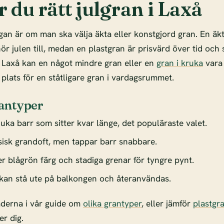
r du rätt julgran i Laxå
gan är om man ska välja äkta eller konstgjord gran. En äk
r julen till, medan en plastgran är prisvärd över tid och s
i Laxå kan en något mindre gran eller en
gran i kruka
vara 
 plats för en ståtligare gran i vardagsrummet.
antyper
uka barr som sitter kvar länge, det populäraste valet.
sisk grandoft, men tappar barr snabbare.
r blågrön färg och stadiga grenar för tyngre pynt.
kan stå ute på balkongen och återanvändas.
aderna i vår guide om
olika grantyper
, eller jämför
plastgr
r dig.