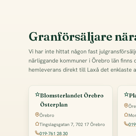
Granförsäljare när
Vi har inte hittat någon fast julgransförsälj
närliggande kommuner i Örebro län finns d
hemleverans direkt till Laxå det enklaste a
Blomsterlandet Örebro
Pl
Österplan
Öre
Mon
Örebro
019
Tingslagsgatan 7, 702 17 Örebro
019-761 28 30