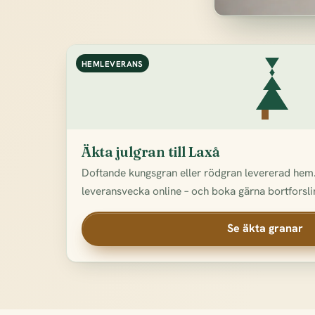
HEMLEVERANS
Äkta julgran till Laxå
Doftande kungsgran eller rödgran levererad hem.
leveransvecka online – och boka gärna bortforslin
Se äkta granar