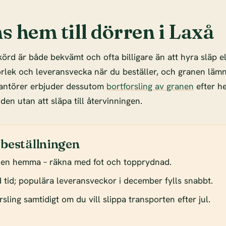
s hem till dörren i Laxå
örd är både bekvämt och ofta billigare än att hyra släp e
torlek och leveransvecka när du beställer, och granen lämn
antörer erbjuder dessutom
bortforsling av granen
efter he
 den utan att släpa till återvinningen.
 beställningen
den hemma – räkna med fot och topprydnad.
od tid; populära leveransveckor i december fylls snabbt.
sling samtidigt om du vill slippa transporten efter jul.