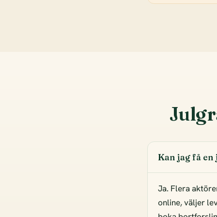
Julgr
Kan jag få en
Ja. Flera aktöre
online, väljer l
boka bortforsling