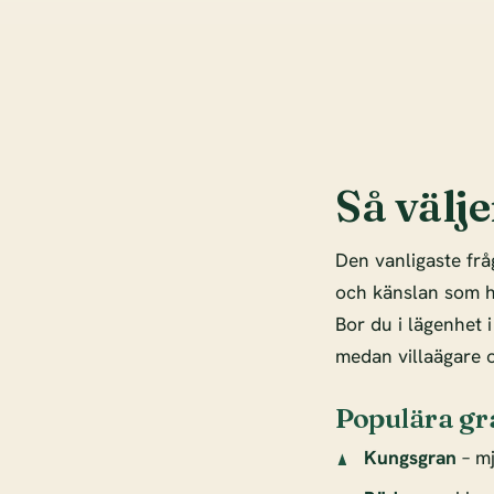
Så välj
Den vanligaste frå
och känslan som hö
Bor du i lägenhet
medan villaägare o
Populära gr
Kungsgran
– mj