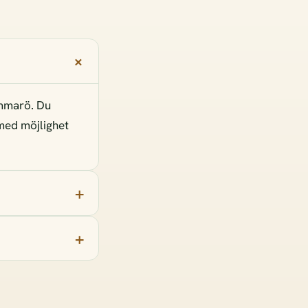
ammarö. Du
 med möjlighet