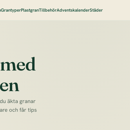
n
Grantyper
Plastgran
Tillbehör
Adventskalender
Städer
 med
ren
 du äkta granar
re och får tips