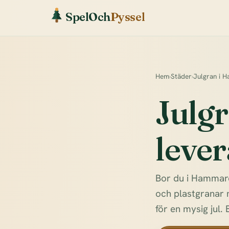
SpelOch
Pyssel
Hem
›
Städer
›
Julgran i 
Julg
lever
Bor du i Hammarö 
och plastgranar 
för en mysig jul. 