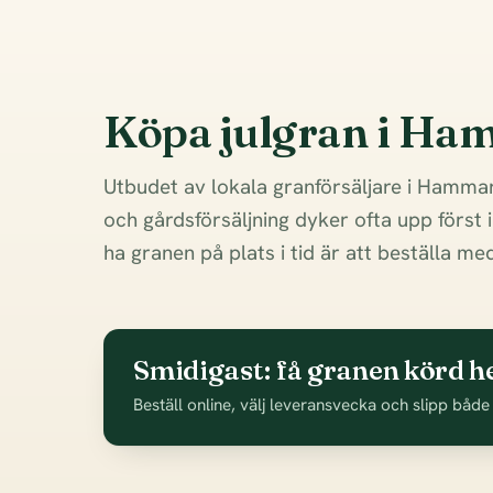
Köpa julgran i H
Utbudet av lokala granförsäljare i Hammar
och gårdsförsäljning dyker ofta upp först 
ha granen på plats i tid är att beställa m
Smidigast: få granen körd 
Beställ online, välj leveransvecka och slipp både