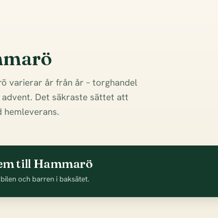
ammarö
ö varierar år från år – torghandel
i advent. Det säkraste sättet att
ed hemleverans.
hem till Hammarö
 bilen och barren i baksätet.