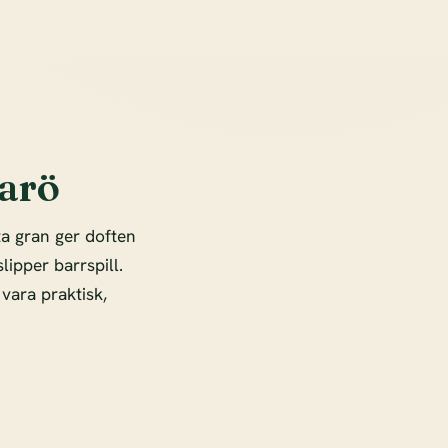
marö
ta gran ger doften
lipper barrspill.
vara praktisk,