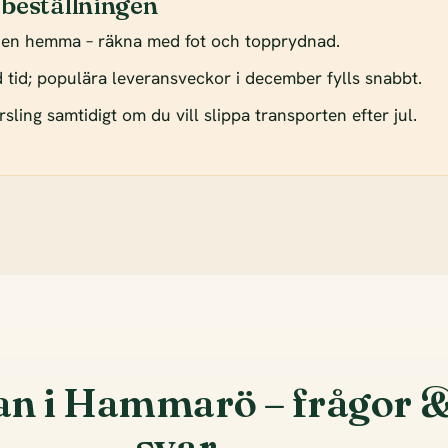
 beställningen
den hemma – räkna med fot och topprydnad.
od tid; populära leveransveckor i december fylls snabbt.
sling samtidigt om du vill slippa transporten efter jul.
an i Hammarö – frågor 
svar