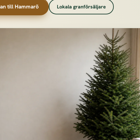
ran till Hammarö
Lokala granförsäljare