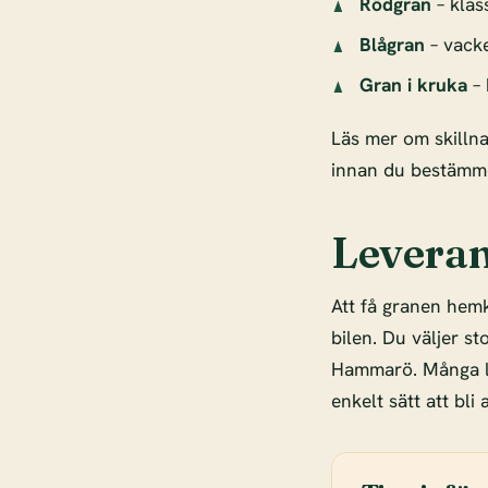
Rödgran
– klas
Blågran
– vacke
Gran i kruka
– 
Läs mer om skilln
innan du bestämme
Leveran
Att få granen hemk
bilen. Du väljer s
Hammarö. Många l
enkelt sätt att bli