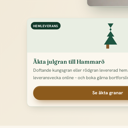
HEMLEVERANS
Äkta julgran till Hammarö
Doftande kungsgran eller rödgran levererad hem.
leveransvecka online – och boka gärna bortforslin
Se äkta granar