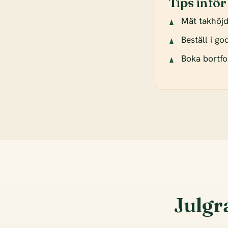
Tips inför
Mät takhöj
Beställ i g
Boka bortfor
Julgr