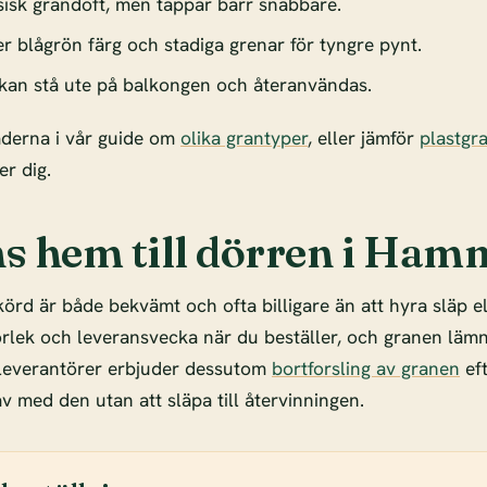
sisk grandoft, men tappar barr snabbare.
r blågrön färg och stadiga grenar för tyngre pynt.
kan stå ute på balkongen och återanvändas.
aderna i vår guide om
olika grantyper
, eller jämför
plastgr
r dig.
s hem till dörren i Ham
örd är både bekvämt och ofta billigare än att hyra släp e
torlek och leveransvecka när du beställer, och granen lämn
everantörer erbjuder dessutom
bortforsling av granen
eft
 av med den utan att släpa till återvinningen.