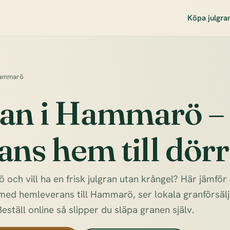
Köpa julgra
Hammarö
ran i Hammarö –
ans hem till dör
och vill ha en frisk julgran utan krångel? Här jämför
med hemleverans till Hammarö, ser lokala granförsälja
Beställ online så slipper du släpa granen själv.