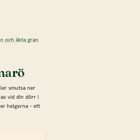
an och äkta gran
marö
ller smutsa ner
as vid din dörr i
er helgerna – ett