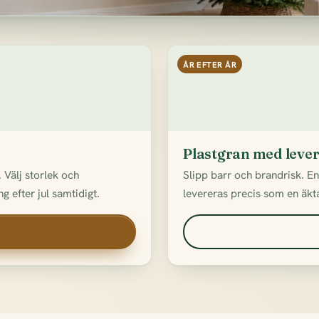
ÅR EFTER ÅR
Plastgran med leve
 Välj storlek och
Slipp barr och brandrisk. E
g efter jul samtidigt.
levereras precis som en äkta 