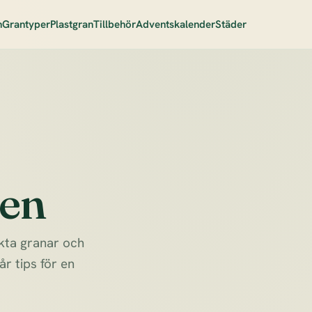
n
Grantyper
Plastgran
Tillbehör
Adventskalender
Städer
ren
äkta granar och
r tips för en