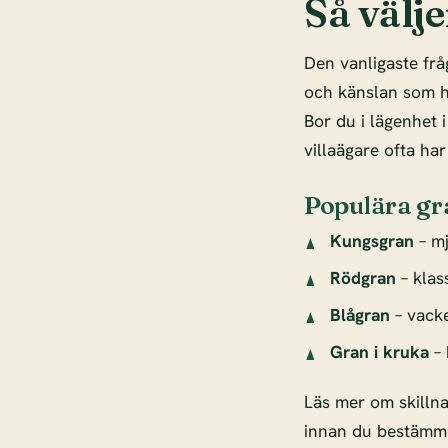
Så välje
Den vanligaste frå
och känslan som hö
Bor du i lägenhet 
villaägare ofta har
Populära gr
Kungsgran
– mj
Rödgran
– klas
Blågran
– vacke
Gran i kruka
– 
Läs mer om skilln
innan du bestämme