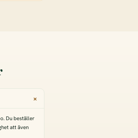
r
bo. Du beställer
ghet att även