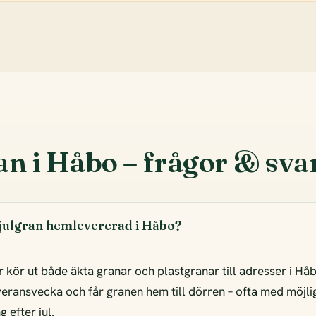
an i Håbo – frågor & sva
 julgran hemlevererad i Håbo?
r kör ut både äkta granar och plastgranar till adresser i Hå
everansvecka och får granen hem till dörren – ofta med möjli
 efter jul.