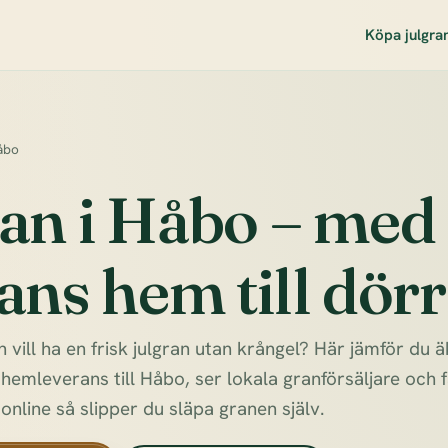
Köpa julgra
åbo
ran i Håbo – med
ans hem till dör
 vill ha en frisk julgran utan krångel? Här jämför du 
emleverans till Håbo, ser lokala granförsäljare och få
 online så slipper du släpa granen själv.