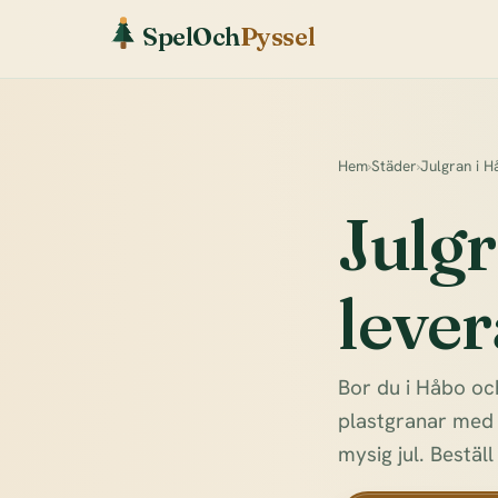
SpelOch
Pyssel
Hem
›
Städer
›
Julgran i H
Julg
lever
Bor du i Håbo och
plastgranar med h
mysig jul. Beställ