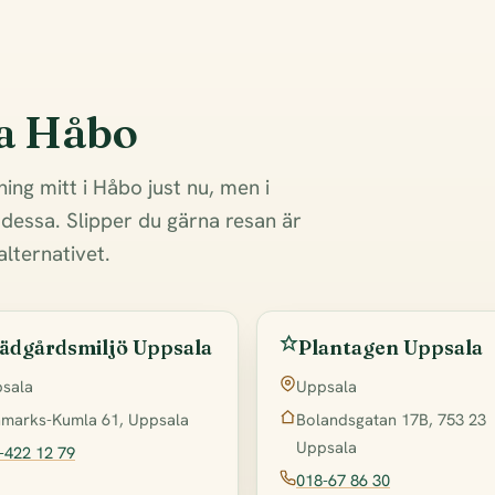
ra Håbo
jning mitt i Håbo just nu, men i
dessa. Slipper du gärna resan är
alternativet.
ädgårdsmiljö Uppsala
Plantagen Uppsala
sala
Uppsala
marks-Kumla 61, Uppsala
Bolandsgatan 17B, 753 23
Uppsala
-422 12 79
018-67 86 30