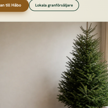
an till Håbo
Lokala granförsäljare