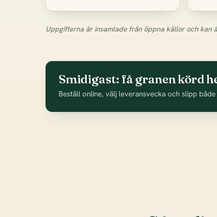
Uppgifterna är insamlade från öppna källor och kan ä
Smidigast: få granen körd h
Beställ online, välj leveransvecka och slipp både