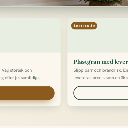
ÅR EFTER ÅR
Plastgran med leve
 Välj storlek och
Slipp barr och brandrisk. E
g efter jul samtidigt.
levereras precis som en äkta 