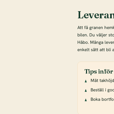
Leveran
Att få granen hemk
bilen. Du väljer s
Håbo. Många leve
enkelt sätt att bli
Tips inför
Mät takhöj
Beställ i g
Boka bortfor