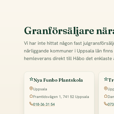
Granförsäljare nä
Vi har inte hittat någon fast julgransförsäl
närliggande kommuner i Uppsala län finns 
hemleverans direkt till Håbo det enklaste 
Nya Funbo Plantskola
Tr
Uppsala
Upp
Framtidsvägen 1, 741 52 Uppsala
Dan
018-36 31 54
073