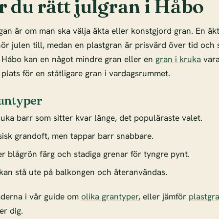
r du rätt julgran i Håbo
gan är om man ska välja äkta eller konstgjord gran. En äk
r julen till, medan en plastgran är prisvärd över tid och s
i Håbo kan en något mindre gran eller en
gran i kruka
vara
 plats för en ståtligare gran i vardagsrummet.
antyper
uka barr som sitter kvar länge, det populäraste valet.
sisk grandoft, men tappar barr snabbare.
r blågrön färg och stadiga grenar för tyngre pynt.
kan stå ute på balkongen och återanvändas.
aderna i vår guide om
olika grantyper
, eller jämför
plastgr
r dig.