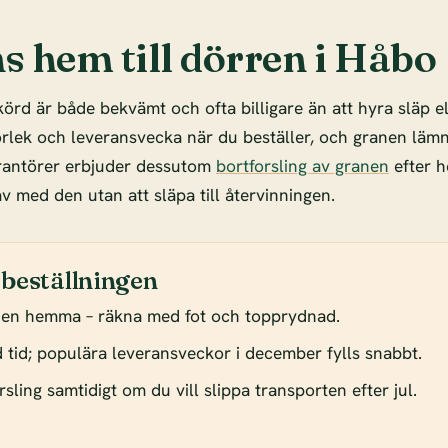
s hem till dörren i Håbo
örd är både bekvämt och ofta billigare än att hyra släp e
torlek och leveransvecka när du beställer, och granen lämn
rantörer erbjuder dessutom
bortforsling av granen
efter h
 av med den utan att släpa till återvinningen.
 beställningen
den hemma – räkna med fot och topprydnad.
od tid; populära leveransveckor i december fylls snabbt.
sling samtidigt om du vill slippa transporten efter jul.