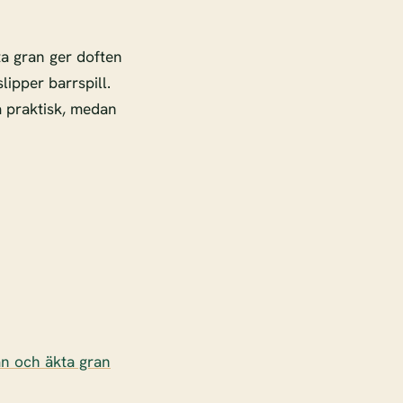
ta gran ger doften
lipper barrspill.
 praktisk, medan
an och äkta gran