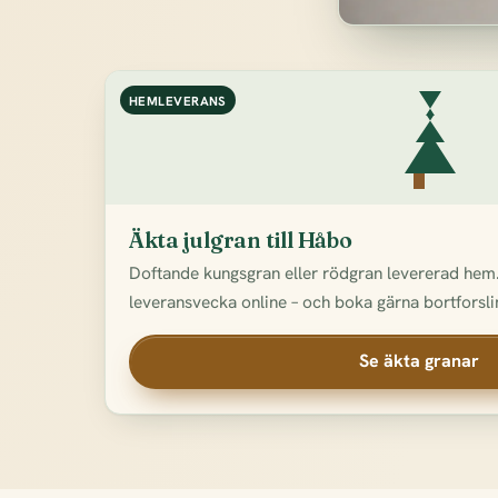
HEMLEVERANS
Äkta julgran till Håbo
Doftande kungsgran eller rödgran levererad hem.
leveransvecka online – och boka gärna bortforslin
Se äkta granar