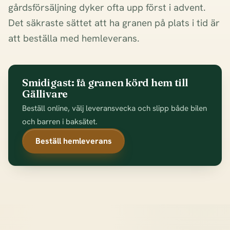
gårdsförsäljning dyker ofta upp först i advent.
Det säkraste sättet att ha granen på plats i tid är
att beställa med hemleverans.
Smidigast: få granen körd hem till
Gällivare
Beställ online, välj leveransvecka och slipp både bilen
och barren i baksätet.
Beställ hemleverans