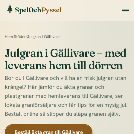
SpelOch
Pyssel
Hem
›
Städer
›
Julgran i Gällivare
Julgran i Gällivare – med
leverans hem till dörren
Bor du i Gällivare och vill ha en frisk julgran utan
krångel? Här jämför du äkta granar och
plastgranar med hemleverans till Gällivare, ser
lokala granförsäljare och får tips för en mysig jul.
Beställ online så slipper du släpa granen själv.
Beställ äkta gran till Gällivare