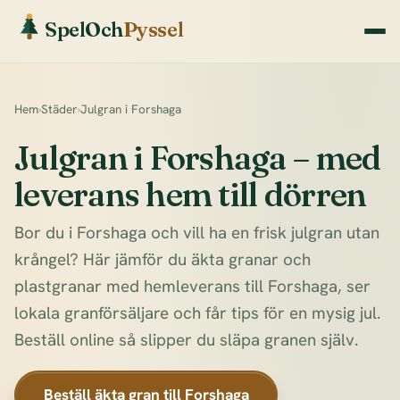
SpelOch
Pyssel
Hem
›
Städer
›
Julgran i Forshaga
Julgran i Forshaga – med
leverans hem till dörren
Bor du i Forshaga och vill ha en frisk julgran utan
krångel? Här jämför du äkta granar och
plastgranar med hemleverans till Forshaga, ser
lokala granförsäljare och får tips för en mysig jul.
Beställ online så slipper du släpa granen själv.
Beställ äkta gran till Forshaga