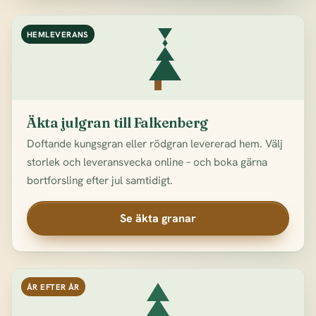
HEMLEVERANS
Äkta julgran till Falkenberg
Doftande kungsgran eller rödgran levererad hem. Välj
storlek och leveransvecka online – och boka gärna
bortforsling efter jul samtidigt.
Se äkta granar
ÅR EFTER ÅR