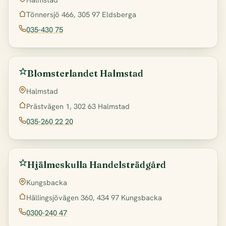
Tönnersjö 466, 305 97 Eldsberga
035-430 75
Blomsterlandet Halmstad
Halmstad
Prästvägen 1, 302 63 Halmstad
035-260 22 20
Hjälmeskulla Handelsträdgård
Kungsbacka
Hällingsjövägen 360, 434 97 Kungsbacka
0300-240 47