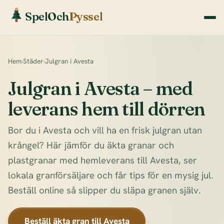
SpelOch
Pyssel
Hem
›
Städer
›
Julgran i Avesta
Julgran i Avesta – med
leverans hem till dörren
Bor du i Avesta och vill ha en frisk julgran utan
krångel? Här jämför du äkta granar och
plastgranar med hemleverans till Avesta, ser
lokala granförsäljare och får tips för en mysig jul.
Beställ online så slipper du släpa granen själv.
Beställ äkta gran till Avesta