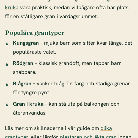
kruka
vara praktisk, medan villaägare ofta har plats
för en ståtligare gran i vardagsrummet.
Populära grantyper
Kungsgran
– mjuka barr som sitter kvar länge, det
populäraste valet.
Rödgran
– klassisk grandoft, men tappar barr
snabbare.
Blågran
– vacker blågrön färg och stadiga grenar
för tyngre pynt.
Gran i kruka
– kan stå ute på balkongen och
återanvändas.
Läs mer om skillnaderna i vår guide om
olika
grantyper
, eller jämför
plastgran och äkta gran
innan