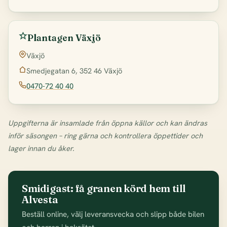
Plantagen Växjö
Växjö
Smedjegatan 6, 352 46 Växjö
0470-72 40 40
Uppgifterna är insamlade från öppna källor och kan ändras
inför säsongen – ring gärna och kontrollera öppettider och
lager innan du åker.
Smidigast: få granen körd hem till
Alvesta
Beställ online, välj leveransvecka och slipp både bilen