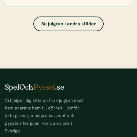
Se julgran i andra städer
SpelOch
Pyssel
.se
Vi hjälper dig hitta en frisk julgran med
hemleverans hem till dörren – jämför
äkta granar, plastgranar, pynt och
pyssel inför julen, var du än bor i
Sverige.