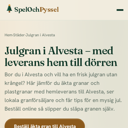
SpelOch
Pyssel
Hem
›
Städer
›
Julgran i Alvesta
Julgran i Alvesta – med
leverans hem till dörren
Bor du i Alvesta och vill ha en frisk julgran utan
krångel? Här jämför du äkta granar och
plastgranar med hemleverans till Alvesta, ser
lokala granförsäljare och får tips för en mysig jul.
Beställ online så slipper du släpa granen själv.
Beställ äkta gran till Alvesta